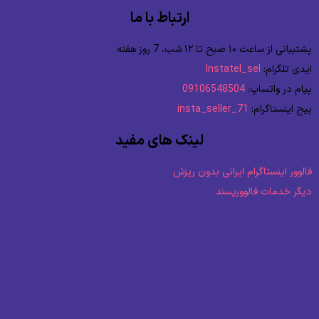
ارتباط با ما
پشتیبانی از ساعت ۱۰ صبح تا ۱۲ شب، 7 روز هفته
ایدی تلگرام:
Instatel_sel
پیام در واتساپ:
09106548504
پیج اینستاگرام:
insta_seller_71
لینک های مفید
فالوور اینستاگرام ایرانی بدون ریزش
دیگر خدمات فالوورپسند