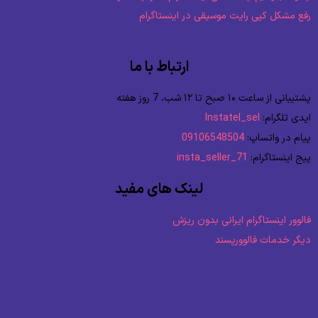
رفع مشکل کپی رایت موسیقی در اینستاگرام
ارتباط با ما
پشتیبانی از ساعت ۱۰ صبح تا ۱۲ شب، 7 روز هفته
ایدی تلگرام:
Instatel_sel
پیام در واتساپ:
09106548504
پیج اینستاگرام:
insta_seller_71
لینک های مفید
فالوور اینستاگرام ایرانی بدون ریزش
دیگر خدمات فالوورپسند