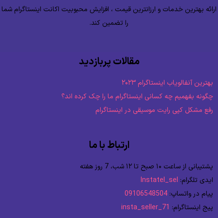
ارائه بهترین خدمات و ارزانترین قیمت ، افزایش محبوبیت اکانت اینستاگرام شما
را تضمین کند.
مقالات پربازدید
بهترین آنفالویاب اینستاگرام ۲۰۲۳
چگونه بفهمیم چه کسانی اینستاگرام ما را چک کرده اند؟
رفع مشکل کپی رایت موسیقی در اینستاگرام
ارتباط با ما
پشتیبانی از ساعت ۱۰ صبح تا ۱۲ شب، 7 روز هفته
ایدی تلگرام:
Instatel_sel
پیام در واتساپ:
09106548504
پیج اینستاگرام:
insta_seller_71